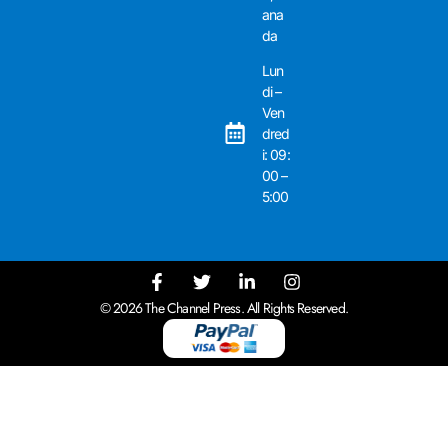
ana
da
Lun
di –
Ven
dred
i: 09:
00 –
5:00
© 2026 The Channel Press. All Rights Reserved.