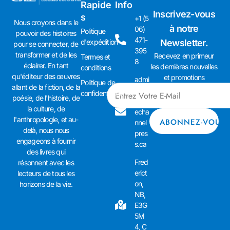
Rapide
Info
Inscrivez-vous
s
+1 (5
Nous croyons dans le
à notre
06)
Politique
pouvoir des histoires
471-
d'expédition
Newsletter.
pour se connecter, de
395
transformer et de les
Recevez en primeur
Termes et
8
éclairer. En tant
les dernières nouvelles
conditions
qu'éditeur des œuvres
et promotions
admi
Politique de
allant de la fiction, de la
n01
confidentialité
poésie, de l'histoire, de
@th
la culture, de
echa
l'anthropologie, et au-
nnel
delà, nous nous
pres
engageons à fournir
s.ca
des livres qui
Fred
résonnent avec les
erict
lecteurs de tous les
on,
horizons de la vie.
NB,
E3G
5M
4, C