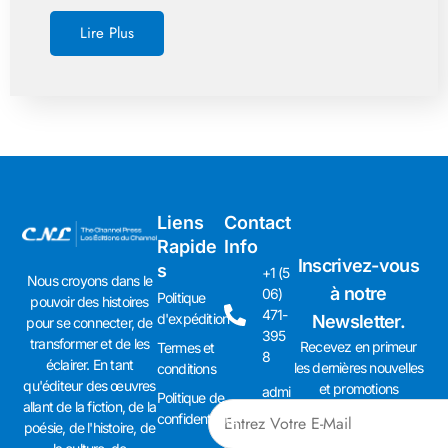
Lire Plus
Liens
Contact
Rapide
Info
Inscrivez-vous
s
+1 (5
Nous croyons dans le
à notre
06)
Politique
pouvoir des histoires
471-
d'expédition
Newsletter.
pour se connecter, de
395
transformer et de les
Recevez en primeur
Termes et
8
éclairer. En tant
les dernières nouvelles
conditions
qu'éditeur des œuvres
et promotions
admi
Politique de
allant de la fiction, de la
n01
confidentialité
poésie, de l'histoire, de
@th