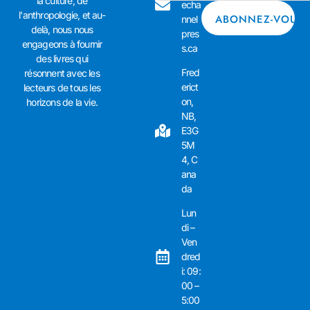
la culture, de
echa
l'anthropologie, et au-
nnel
delà, nous nous
pres
engageons à fournir
s.ca
des livres qui
Fred
résonnent avec les
erict
lecteurs de tous les
on,
horizons de la vie.
NB,
E3G
5M
4, C
ana
da
Lun
di –
Ven
dred
i: 09:
00 –
5:00