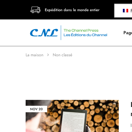
Expédition dans le monde entier
F
Page
La maison
Non classé
NOV
20