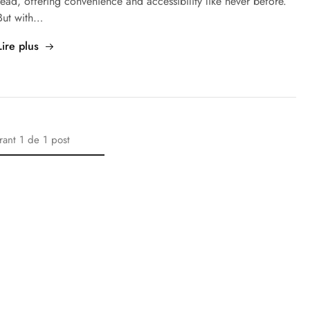
read, offering convenience and accessibility like never before.
But with…
Lire plus
rant
1
de
1
post